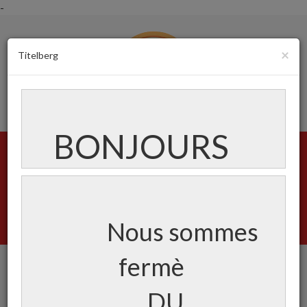
-
×
Titelberg
BONJOURS
Menu
Créez votre compte
Login
Nous sommes
Panier
(0)
fermè
Carte
DU