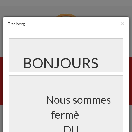
-
×
Titelberg
BONJOURS
Menu
Créez votre compte
Login
Nous sommes
Panier
(0)
fermè
Carte
DU