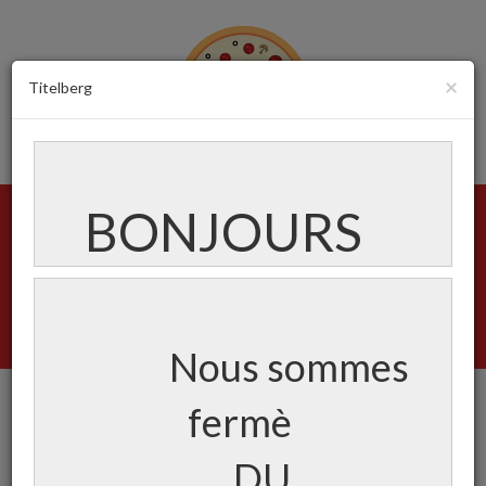
×
Titelberg
BONJOURS
Menu
Créez votre compte
Login
Panier
(0)
Nous sommes
fermè
Carte
DU