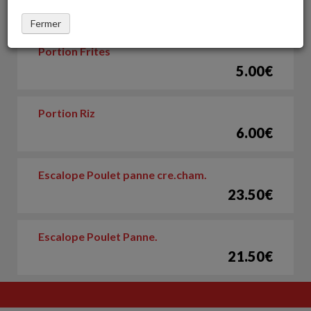
PRODUITS CONNEXES
Fermer
Portion Frites
5.00€
Portion Riz
6.00€
Escalope Poulet panne cre.cham.
23.50€
Escalope Poulet Panne.
21.50€