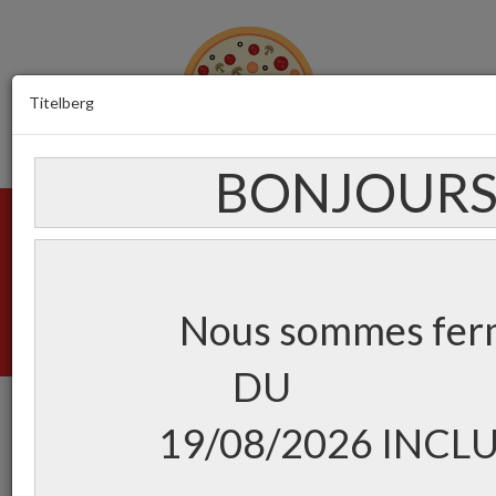
Titelberg
BONJOUR
Menu
Créez votre compte
Login
Nous sommes fer
Panier
(0)
D
19/08/2026 INCL
Carte