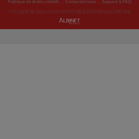
Politique de droits créatifs
.
Contactez nous
.
Support & FAQ
TITELBERG© 2026 TOUS DROITS RÉSERVÉS DÉVELOPPÉ PAR: