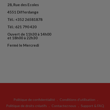
28, Rue des Ecoles
4551 Differdange
Tél.: +352 26581878
Tél.: 621 790 420
Ouvert de 11h30 à 14h00
et 18h00 à 22h30
Fermé le Mercredi
Politique de confidentialité
.
Conditions d'utilisation
.
Politique de droits créatifs
.
Contactez nous
.
Support & FAQ