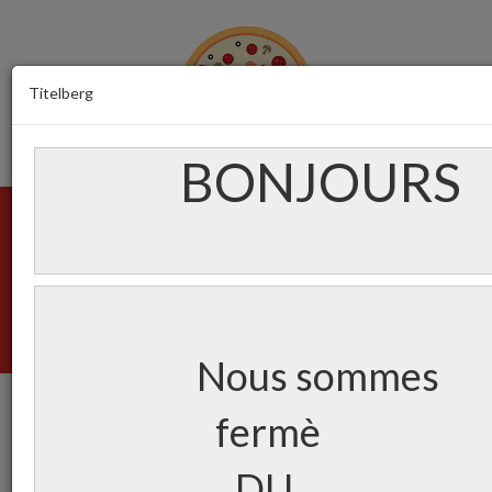
Titelberg
BONJOURS
Menu
Créez votre compte
Login
Panier
(0)
Nous sommes
fermè
Carte
D